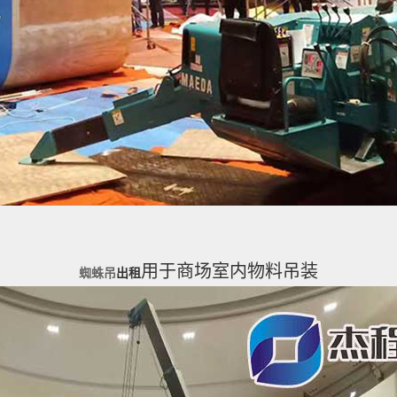
用于商场室内物料吊装
蜘蛛吊
出租